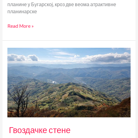
планине у Бугарској, кроз две веома атрактивне
планинарске
Белоградчик
Read More »
и
Враца
Гвоздачке стене