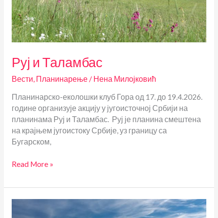
Руј и Таламбас
Вести
,
Планинарење
/
Нена Милојковић
Планинарско-еколошки клуб Гора од 17. до 19.4.2026.
године организује акцију у југоисточној Србији на
планинама Руј и Таламбас. Руј је планина смештена
на крајњем југоистоку Србије, уз границу са
Бугарском,
Руј
Read More »
и
Таламбас