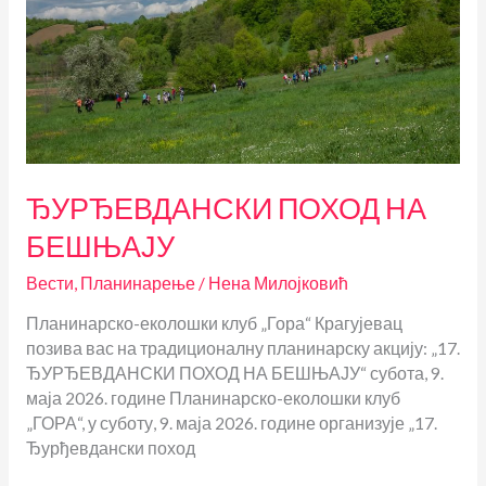
ЂУРЂЕВДАНСКИ ПОХОД НА
БЕШЊАЈУ
Вести
,
Планинарење
/
Нена Милојковић
Планинарско-еколошки клуб „Гора“ Крагујевац
позива вас на традиционалну планинарску акцију: „17.
ЂУРЂЕВДАНСКИ ПОХОД НА БЕШЊАЈУ“ субота, 9.
маја 2026. године Планинарско-еколошки клуб
„ГОРА“, у суботу, 9. маја 2026. године организује „17.
Ђурђевдански поход