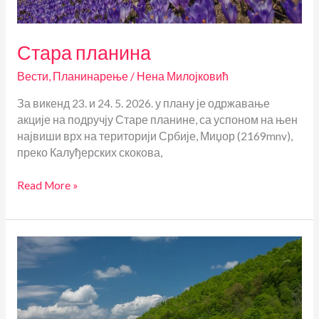
Стара планина
Вести
,
Планинарење
/
Нена Милојковић
За викенд 23. и 24. 5. 2026. у плану је одржавање
акције на подручју Старе планине, са успоном на њен
највиши врх на територији Србије, Миџор (2169mnv),
преко Калуђерских скокова,
Стара
Read More »
планина