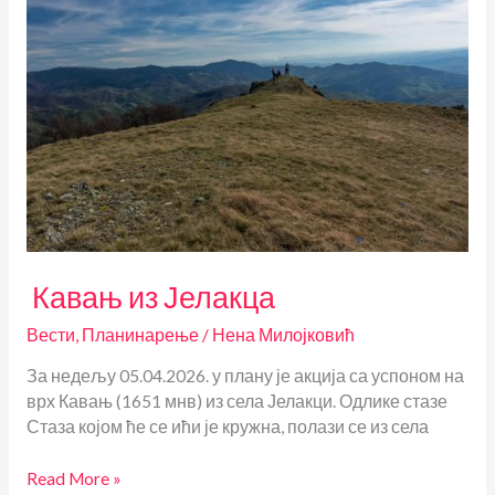
Кавањ из Јелакца
Вести
,
Планинарење
/
Нена Милојковић
За недељу 05.04.2026. у плану је акција са успоном на
врх Кавањ (1651 мнв) из села Јелакци. Одлике стазе
Стаза којом ће се ићи је кружна, полази се из села
Кавањ
Read More »