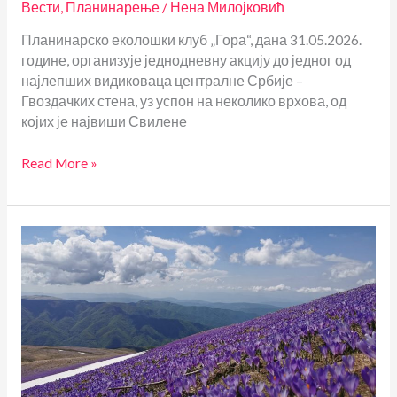
Вести
,
Планинарење
/
Нена Милојковић
Планинарско еколошки клуб „Гора“, дана 31.05.2026.
године, организује једнодневну акцију до једног од
најлепших видиковаца централне Србије –
Гвоздачких стена, уз успон на неколико врхова, од
којих је највиши Свилене
Гвоздачке
Read More »
стене