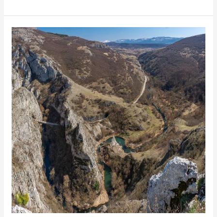
из
Јелакца