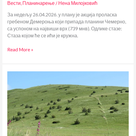
Вести
,
Планинарење
/
Нена Милојковић
За недељу 26.04.2026. у плану је акција проласка
гребеном Демероња који припада планини Чемерно,
са успоном на највиши врх (739 мнв). Одлике стазе:
Стаза којом ће се ићи је кружна.
Чемерно
Read More »
гребеном
Демероња