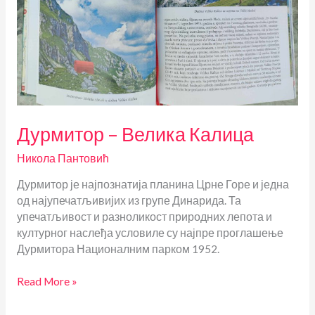
Дурмитор – Велика Калица
Никола Пантовић
Дурмитор је најпознатија планина Црне Горе и једна
од најупечатљивијих из групе Динарида. Та
упечатљивост и разноликост природних лепота и
културног наслеђа условиле су најпре проглашење
Дурмитора Националним парком 1952.
Дурмитор
Read More »
–
Велика