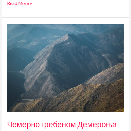
ЂУРЂЕВДАНСКИ
Read More »
ПОХОД
НА
БЕШЊАЈУ
Чемерно гребеном Демероња