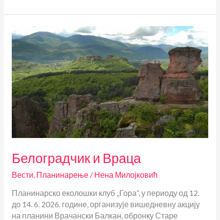
Пањице
и
Савина
испосница
Белоградчик и Враца
Вести
,
Планинарење
/
Нена Милојковић
Планинарско еколошки клуб „Гора“, у периоду од 12.
до 14. 6. 2026. године, организује вишедневну акцију
на планини Врачански Балкан, обронку Старе