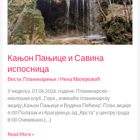
Кањон Пањице и Савина
испосница
Вести
,
Планинарење
/
Нена Милојковић
У недељу, 07.06.2026. године, Планинарско –
еколошки клуб „Гора „ извешће планинарску
акцију„Кањон Пањице и Водена Пећина“. План акције
6:00 Полазак из Крагујевца, од „Крста“ у центру града
8:00 Очекивано […]
Кањон
Read More »