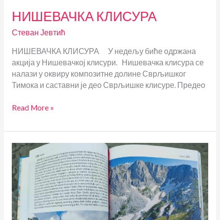
НИШЕВАЧКА КЛИСУРА
Стеван Јевтић
НИШЕВАЧКА КЛИСУРА У недељу биће одржана
акција у Нишевачкој клисури. Нишевачка клисура се
налази у оквиру композитне долине Сврљишког
Тимока и саставни је део Сврљишке клисуре. Предео
НИШЕВАЧКА
Read More »
КЛИСУРА