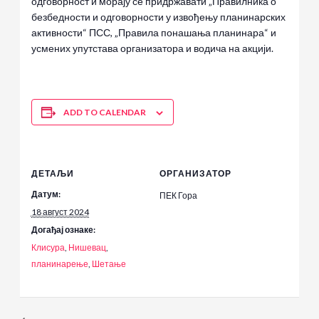
одговорност и морају се придржавати „Правилника о
безбедности и одговорности у извођењу планинарских
активности“ ПСС, „Правила понашања планинара“ и
усмених упутстава организатора и водича на акцији.
ADD TO CALENDAR
ДЕТАЉИ
ОРГАНИЗАТОР
Датум:
ПЕК Гора
18 август 2024
Догађај ознаке:
Клисура
,
Нишевац
,
планинарење
,
Шетање