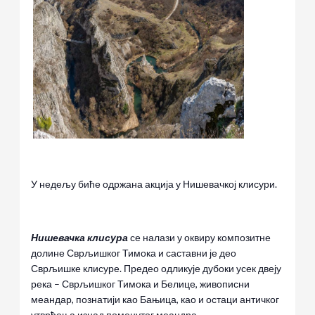
У недељу биће одржана акција у Нишевачкој клисури.
Нишевачка клисура
се налази у оквиру композитне
долине Сврљишког Тимока и саставни је део
Сврљишке клисуре. Предео одликује дубоки усек двеју
река – Сврљишког Тимока и Белице, живописни
меандар, познатији као Бањица, као и остаци античког
утврђења изнад поменутог меандра.