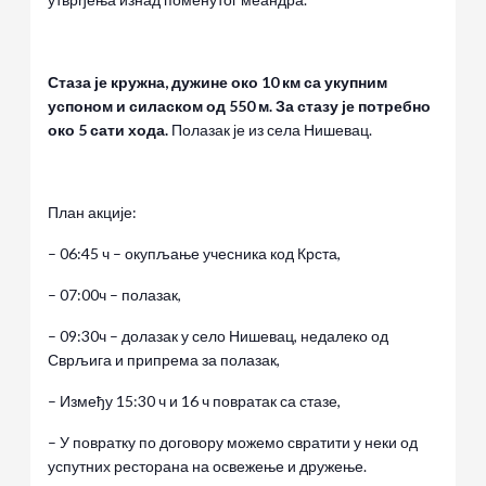
Стаза је кружна, дужине око 10 км са укупним
успоном и силаском од 550 м. За стазу је потребно
око 5 сати хода.
Полазак је из села Нишевац.
План акције:
– 06:45 ч – окупљање учесника код Крста,
– 07:00ч – полазак,
– 09:30ч – долазак у село Нишевац, недалеко од
Сврљига и припрема за полазак,
– Између 15:30 ч и 16 ч повратак са стазе,
– У повратку по договору можемо свратити у неки од
успутних ресторана на освежење и дружење.