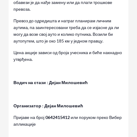
обавези је да нађе замену или да плати трошкове
превоза.
Превоз до одредишта и натраг планирам личним
аутима, па заинтересовани треба да се изјасне да ли
могу да возе свој ауто и колико путника. Возили би
аутопутем, што је око 185 км у једном правцу.
Цена акције зависи од броја учесника и биће накнадно
утврђена.
Водич на стази : Дејан Милошевић
Организатор : Дејан Милошевић
Пријаве на број
0642415412
или поруком преко Вибер
апликације