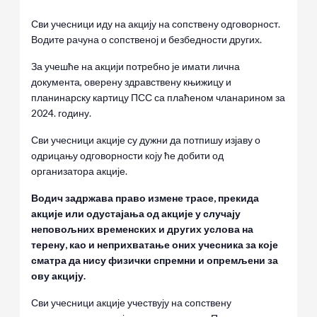
Сви учесници иду на акцију на сопствену одговорност.
Водите рачуна о сопственој и безбедности других.
За учешће на акцији потребно је имати лична
документа, оверену здравствену књижицу и
планинарску картицу ПСС са плаћеном чланарином за
2024. годину.
Сви учесници акције су дужни да потпишу изјаву о
одрицању одговорности коју ће добити од
организатора акције.
Водич задржава право измене трасе, прекида
акције или одустајања од акције у случају
неповољних временских и других услова на
терену, као и неприхватање оних учесника за које
сматра да нису физички спремни и опремљени за
ову акцију.
Сви учесници акције учествују на сопствену