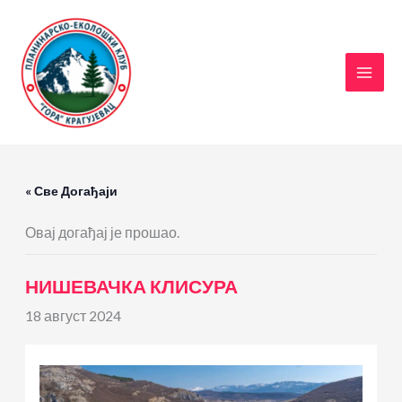
Пређи
на
садржај
« Све Догађаји
Овај догађај је прошао.
НИШЕВАЧКА КЛИСУРА
18 август 2024