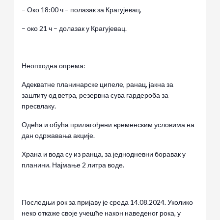
– Око 18:00 ч – полазак за Крагујевац,
– око 21 ч – долазак у Крагујевац.
Неопходна опрема:
Адекватне планинарске ципеле, ранац, јакна за
заштиту од ветра, резервна сува гардероба за
пресвлаку.
Одећа и обућа прилагођени временским условима на
дан одржавања акције.
Храна и вода су из ранца, за једнодневни боравак у
планини. Најмање 2 литра воде.
Последњи рок за пријаву је среда 14.08.2024. Уколико
неко откаже своје учешће након наведеног рока, у