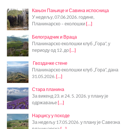
o
t
i
Кањон Пањице и Савина испосница
c
У недељу, 07.06.2026. године,
e
Планинарско – еколошки
[…]
Белоградчик и Враца
Планинарско еколошки клуб „Гора“, у
периоду од 12. до
[…]
Гвоздачке стене
Планинарско еколошки клуб „Гора“, дана
31.05.2026.
[…]
Стара планина
За викенд 23. и 24. 5. 2026. у плану је
одржавање
[…]
Нарцису у походе
За недељу 17.05.2026. у плану је Савезна
планинарска
[…]