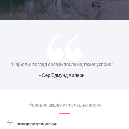
“Најбољи поглед долази после најтежег успона”
– Сер Едмунд Хилери
Наредне акције и последње вести
Нема предстојећих догађаји.
N