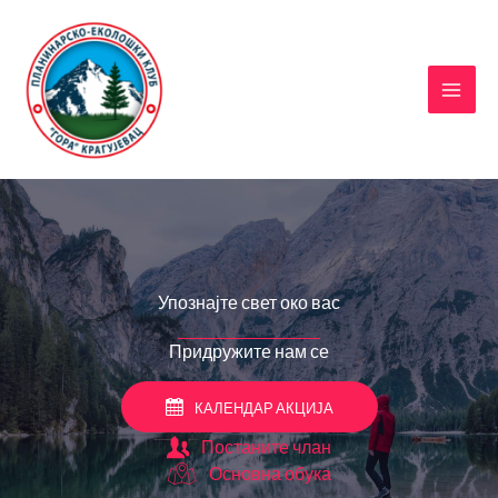
Пређи
на
садржај
Упознајте свет око вас
Придружите нам се
КАЛЕНДАР АКЦИЈА
Постаните члан
Основна обука