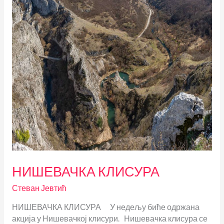
НИШЕВАЧКА КЛИСУРА
Стеван Јевтић
НИШЕВАЧКА КЛИСУРА У недељу биће одржана
акција у Нишевачкој клисури. Нишевачка клисура се