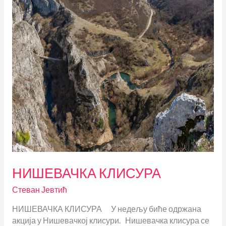
НИШЕВАЧКА КЛИСУРА
Стеван Јевтић
НИШЕВАЧКА КЛИСУРА У недељу биће одржана
акција у Нишевачкој клисури. Нишевачка клисура се