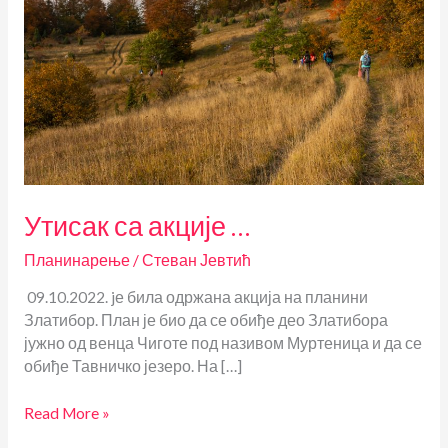
Утисак са акције …
Планинарење
/
Стеван Јевтић
09.10.2022. jе била одржана акција на планини
Златибор. План је био да се обиђе део Златибора
јужно од венца Чиготе под називом Муртеница и да се
обиђе Тавничко језеро. На […]
Утисак
Read More »
са