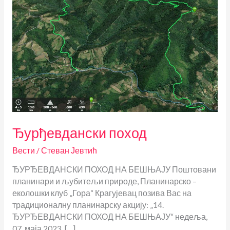
Ђурђевдански поход
Вести
/
Стеван Јевтић
ЂУРЂЕВДАНСКИ ПОХОД НА БЕШЊАЈУ Поштовани
планинари и љубитељи природе, Планинарско –
еколошки клуб „Гора“ Крагујевац позива Вас на
традиционалну планинарску акцију: „14.
ЂУРЂЕВДАНСКИ ПОХОД НА БЕШЊАЈУ“ недеља,
07. маја 2023. […]