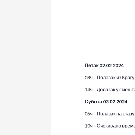
Петак 02.02.2024.
08ч – Полазак из Крагу
14ч – Долазак у смешт
Субота 03.02.2024.
06ч – Полазак на стаз
10ч – Очекивано време