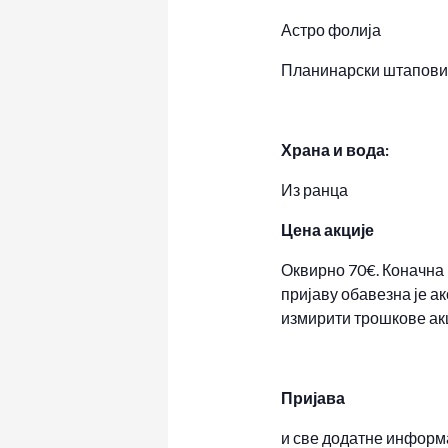
Астро фолија
Планинарски штапов
Храна и вода:
Из ранца
Цена акције
Оквирно 70€. Коначна
пријаву обавезна је ак
измирити трошкове акц
Пријава
и све додатне информа