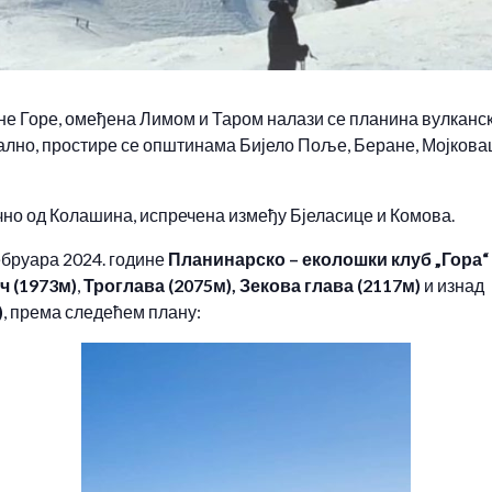
не Горе, омеђена Лимом и Таром налази се планина вулканск
лно, простире се општинама Бијело Поље, Беране, Мојковац
чно од Колашина, испречена између Бјеласице и Комова.
ебруара 2024. године
Планинарско – еколошки клуб „Гора“
ч (19
73
м)
,
Троглава (2075м),
Зекова глава (2117м)
и изнад
)
, према следећем плану: