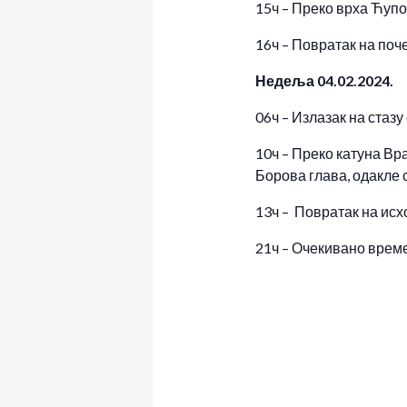
15ч – Преко врха Ћупо
16ч – Повратак на поч
Недеља 04.02.2024.
06ч – Излазак на стаз
10ч – Преко катуна Вр
Борова глава, одакле 
13ч – Повратак на исх
21ч – Очекивано време