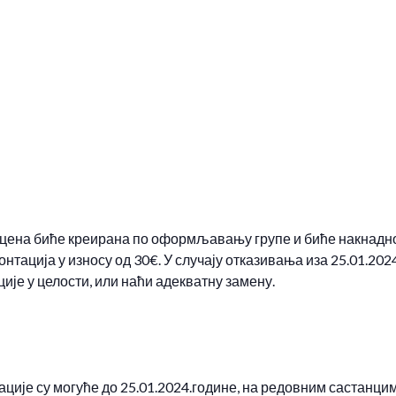
и
 цена биће креирана по оформљавању групе и биће накнадно
онтација у износу од 30€. У случају отказивања иза 25.01.202
ије у целости, или наћи адекватну замену.
ције су могуће до 25.01.2024.године, на редовним састанцима