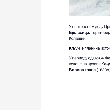
У централном делу Цр
Бјеласица.
Територија
Колашин.
Кључ
је планина исто
У периоду од 02-04. Ф
успоне на врхове
Кљу
Борова глава (1838м