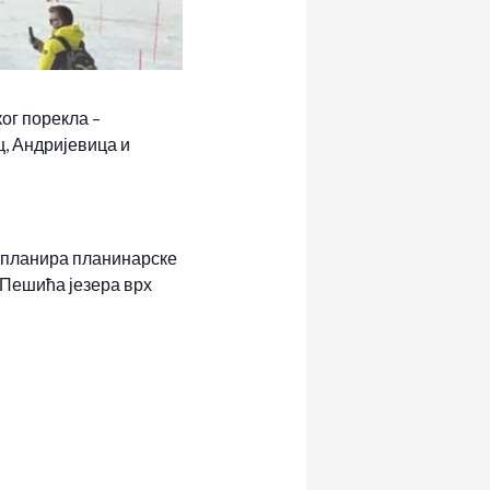
ог порекла –
, Андријевица и
планира планинарске
 Пешића језера врх