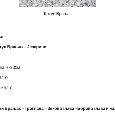
Катун Врањак
а:
атун Врањак – Језерине
ка: +-800м
5/10
т: 8/10
ун Врањак – Троглава – Зекова глава –Борова глава и на