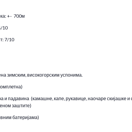
ка: +- 700м
5/10
т: 7/10
на зимским, високогорским успонима.
комплетна)
ра и падавина (камашне, капе, рукавице, наочаре скијашке и
пеном заштите)
рвним батеријама)