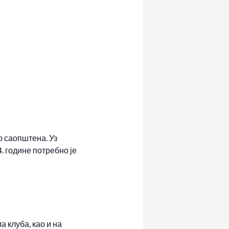
 саопштена. Уз
4. године потребно је
 клуба, као и на