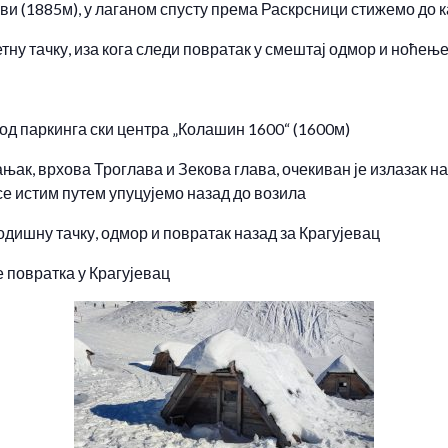
ви (1885м), у лаганом спусту према Раскрсници стижемо до 
етну тачку, иза кога следи повратак у смештај одмор и ноћењ
у од паркинга ски центра „Колашин 1600“ (1600м)
ањак, врхова Троглава и Зекова глава, очекиван је излазак н
се истим путем упуцујемо назад до возила
одишну тачку, одмор и повратак назад за Крагујевац
 повратка у Крагујевац