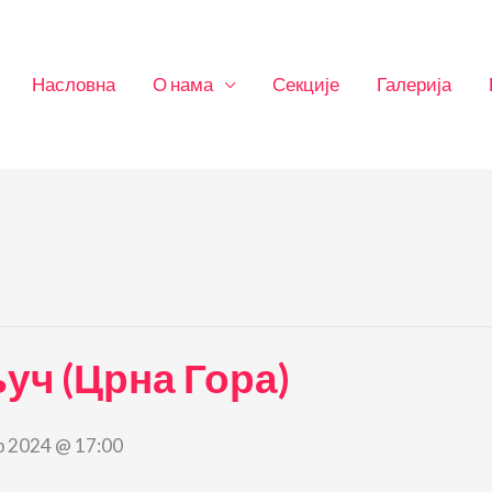
Насловна
О нама
Секције
Галерија
уч (Црна Гора)
 2024 @ 17:00