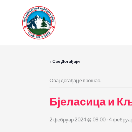
Пређи
на
садржај
« Све Догађаји
Овај догађај је прошао.
Бјеласица и Кљ
2 фебруар 2024 @ 08:00
-
4 фебруар