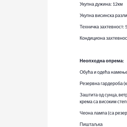
Укупна дужина: 12км
Укупна висинска разли
Техничка захтевност: 
Кондициона захтевнос
Неопходна опрема:
Обућа и одећа намење
Резервна гардероба (
Заштита од сунца, вет
крема са високим сте
Чеона лампа (са резе
Пиштаљка