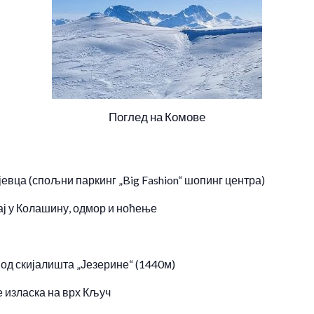
Поглед на Комове
јевца (спољни паркинг „Big Fashion“ шопинг центра)
ај у Колашину, одмор и ноћење
у од скијалишта „Језерине“ (1440м)
 изласка на врх Кључ