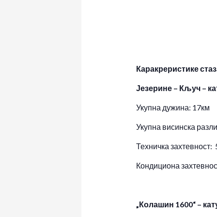
Каракреристике стаз
Језерине – Кључ – к
Укупна дужина: 17км
Укупна висинска разли
Техничка захтевност: 
Кондициона захтевнос
„Колашин 1600“ – кат