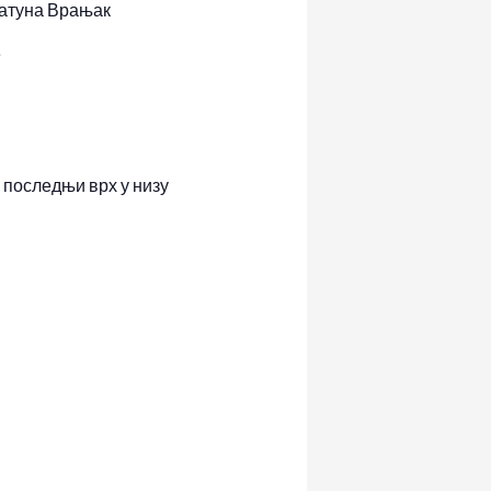
катуна Врањак
е
а последњи врх у низу