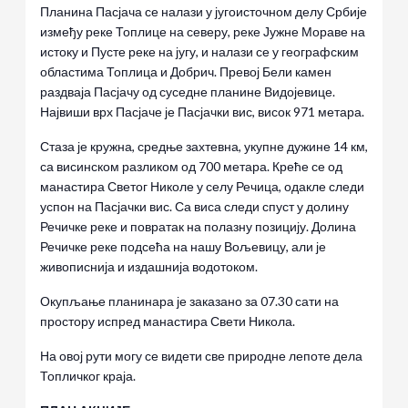
Планина Пасјача се налази у југоисточном делу Србије
између реке Топлице на северу, реке Јужне Мораве на
истоку и Пусте реке на југу, и налази се у географским
областима Топлица и Добрич. Превој Бели камен
раздваја Пасјачу од суседне планине Видојевице.
Највиши врх Пасјаче је Пасјачки вис, висок 971 метара.
Стаза је кружна, средње захтевна, укупне дужине 14 км,
са висинском разликом од 700 метара. Креће се од
манастира Светог Николе у селу Речица, одакле следи
успон на Пасјачки вис. Са виса следи спуст у долину
Речичке реке и повратак на полазну позицију. Долина
Речичке реке подсећа на нашу Вољевицу, али је
живописнија и издашнија водотоком.
Окупљање планинара је заказано за 07.30 сати на
простору испред манастира Свети Никола.
На овој рути могу се видети све природне лепоте дела
Топличког краја.