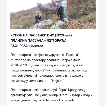
УСПОН НА ПАСЈАЧКИ ВИС (1020 мнв)
ПЛАНИНА ПАСЈАЧА – ЖИТОРАЂА
23.04.2023. (недеља)
Планинарско – скијашко удружење „Пасјача“
Житорађа на простору планине Пасјача дана
23.04.2023. године организује и изводи сада већ
традиционалну пролећну планинарску акцију под
називом „Упознај природне лепоте и пределе у
окружењу у коме живиш – Пасјача.“
Планинарско – еколошки клуб „Гора“ Крагујевац
организује учешће у овој акцији. Организатор и водич
испред нашег клуба је Јасмина Петровић.