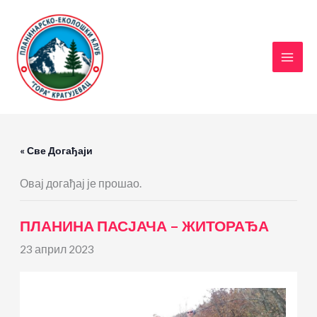
Пређи
на
садржај
« Све Догађаји
Овај догађај је прошао.
ПЛАНИНА ПАСЈАЧА – ЖИТОРАЂА
23 април 2023