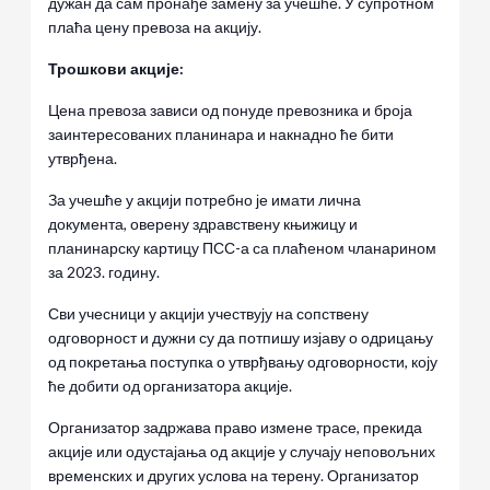
дужан да сам пронађе замену за учешће. У супротном
плаћа цену превоза на акцију.
Трошкови акције:
Цена превоза зависи од понуде превозника и броја
заинтересованих планинара и накнадно ће бити
утврђена.
За учешће у акцији потребно је имати лична
документа, оверену здравствену књижицу и
планинарску картицу ПСС-а са плаћеном чланарином
за 2023. годину.
Сви учесници у акцији учествују на сопствену
одговорност и дужни су да потпишу изјаву о одрицању
од покретања поступка о утврђвању одговорности, коју
ће добити од организатора акције.
Организатор задржава право измене трасе, прекида
акције или одустајања од акције у случају неповољних
временских и других услова на терену. Организатор