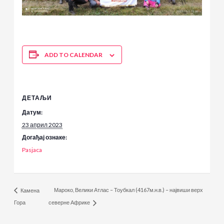
ADD TO CALENDAR
ДЕТАЉИ
Датум:
23 април 2023
Догађај ознаке:
Pasjaca
Мароко, Велики Атлас – Тоубкал (4167м.н.в.) – највиши верх
Камена
Гора
северне Африке