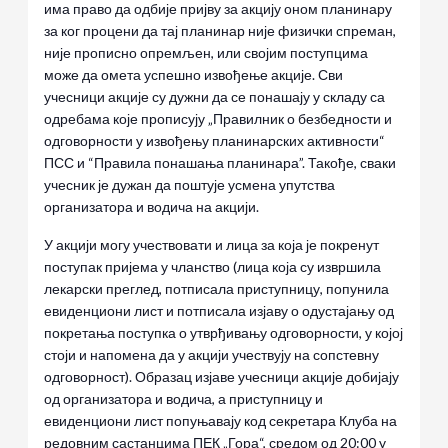
има право да одбије пријву за акцију оном планинару
за ког процени да тај планинар није физички спреман,
није прописно опремљен, или својим поступцима
може да омета успешно извођење акције. Сви
учесници акције су дужни да се понашају у складу са
одребама које прописују „Правилник о безбедности и
одговорности у извођењу планинарских активности“
ПСС и “Правила понашања планинара”. Такође, сваки
учесник је дужан да поштује усмена упутства
организатора и водича на акцији.
У акцији могу учествовати и лица за која је покренут
поступак пријема у чланство (лица која су извршила
лекарски преглед, потписала приступницу, попунила
евиденциони лист и потписала изјаву о одустајању од
покретања поступка о утврђивању одговорности, у којој
стоји и напомена да у акцији учествују на сопстевну
одговорност). Образац изјаве учесници акције добијају
од организатора и водича, а приступницу и
евиденциони лист попуњавају код секретара Клуба на
редовним састанцима ПЕК „Гора“, средом од 20:00 у