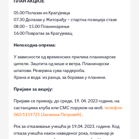
ПЛАН АКЦИЈЕ
05.00 Полазак из Крагујевца
07.30 Долазак у Житорађу – стартна позиција стазе
08.00 – 15.00 Планинарење
16.00 Повратак за Крагујевац
Непоходна опрема:
У зависности од временских прилика планинарске
ципеле. Заштита од кише и ветра. Планинарски
штапови. Резервна сува гардероба.
Храна и вода: из ранца, за боравак у планини.
Пријаве за акцију:
Пријаве се примају, до среде, 19. 04. 2023 године, на
састанцима клуба или СМС поруком на моб.
телефон
063/1119725 (Јасмина Петровић)
.
Рок за отказивање учешћа је 19.04. 2023. године. Код
отказа учешћа након наведеног рока, планинар је