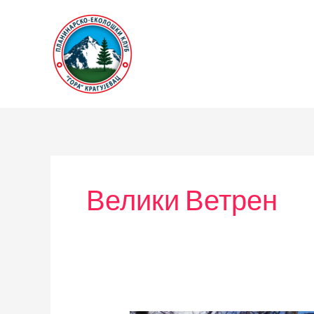
Пређи
на
садржај
Велики Ветрен