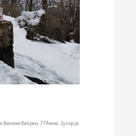
х Велики Ветрен, 774мнв. Јухор је