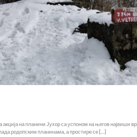
 акција на планини Јухор са успоном на његов највиши вр
пада родопским планинама, а простире се […]