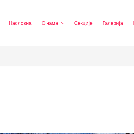
Насловна
О нама
Секције
Галерија