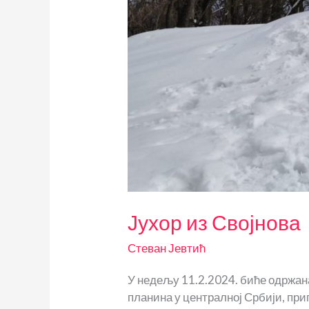
Јухор из Својнова
Стеван Јевтић
У недељу 11.2.2024. биће одржана
планина у централној Србији, при