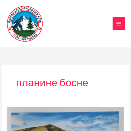
Пређи
на
садржај
планине босне