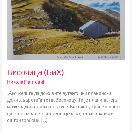
Височица (БиХ)
Никола Пантовић
„Ако желите да доживите аутентични планински
доживљај, отиђите на Височицу. То је планина која
може задовољити све укусе. Височицу красе широке
цвјетне ливаде, прољетња језера, витки врхови и
оштри гребени. […]